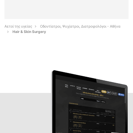
Αετοί της υγείας
Οδοντίατροι, Ψυχίατροι, Διατροφολόγοι - Αθήνα
Hair & Skin Surgery