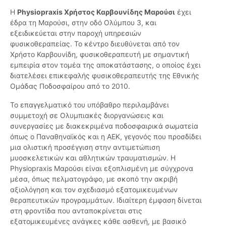
Η
Physiopraxis Χρήστος Καρβουνίδης Μαρούσι
έχει
έδρα τη Μαρούσι, στην οδό Ολύμπου 3, και
εξειδικεύεται στην παροχή υπηρεσιών
φυσικοθεραπείας. Το κέντρο διευθύνεται από τον
Χρήστο Καρβουνίδη, φυσικοθεραπευτή με σημαντική
εμπειρία στον τομέα της αποκατάστασης, ο οποίος έχει
διατελέσει επικεφαλής φυσικοθεραπευτής της Εθνικής
Ομάδας Ποδοσφαίρου από το 2010.
Το επαγγελματικό του υπόβαθρο περιλαμβάνει
συμμετοχή σε Ολυμπιακές διοργανώσεις και
συνεργασίες με διακεκριμένα ποδοσφαιρικά σωματεία
όπως ο Παναθηναϊκός και η ΑΕΚ, γεγονός που προσδίδει
μια ολιστική προσέγγιση στην αντιμετώπιση
μυοσκελετικών και αθλητικών τραυματισμών. Η
Physiopraxis Μαρούσι είναι εξοπλισμένη με σύγχρονα
μέσα, όπως πελματογράφο, με σκοπό την ακριβή
αξιολόγηση και τον σχεδιασμό εξατομικευμένων
θεραπευτικών προγραμμάτων. Ιδιαίτερη έμφαση δίνεται
στη φροντίδα που ανταποκρίνεται στις
εξατομικευμένες ανάγκες κάθε ασθενή, με βασικό