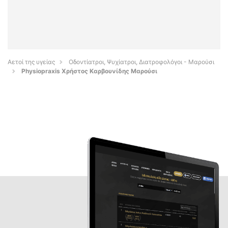
Αετοί της υγείας
Οδοντίατροι, Ψυχίατροι, Διατροφολόγοι - Μαρούσι
Physiopraxis Χρήστος Καρβουνίδης Μαρούσι