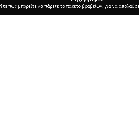
γξτε πώς μπορείτε να πάρετε το πακέτο βραβείων, για να απολαύσε
οφολόγοι - Περιστέρι
Μάνος Αδράμης Φυσικοθεραπεία
Σχετικά με την εταιρεία:
Το φυσιοθεραπευτήριο
Μάνος
περιοχή του Περιστερίου και 
φυσικοθεραπείας και αποκατά
φροντίδα, αντιμετωπίζοντας π
Δείτε περισσότερα >>
προβλήματα. Ειδικές λύσεις π
και η κήλη μεσοσπονδυλίου, σ
βελτίωση της κινητικότητας τ
Η φιλοσοφία του κέντρου στηρ
θεραπευτικών πλάνων, με στόχ
βασικό πλεονέκτημα είναι ότι 