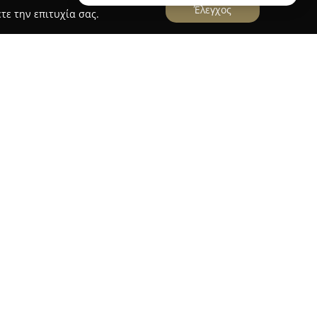
Έλεγχος
τε την επιτυχία σας.
 Αδράμης Φυσικοθεραπεία
βρίσκεται στην
εξειδικεύεται στην παροχή υπηρεσιών
στασης. Η δομή προσφέρει ολοκληρωμένη
οικίλα μυοσκελετικά ζητήματα και λειτουργικά
ροσφέρονται για παθήσεις όπως η χονδροπάθεια
υμβάλλοντας στην ανακούφιση πόνου και τη
ων ασθενών.
ίζεται στη δημιουργία εξατομικευμένων
ο τη συνολική αποκατάσταση της υγείας. Ένα
το συγκεκριμένο κέντρο συνεργάζεται με τον