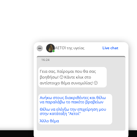
ΑΕΤΟΊ της υγείας
Live chat
16:24
Γεια σας. Χαίρομαι που θα σας
βοηθήσω! 🙂 Κάντε κλικ στο
αντίστοιχο θέμα συνομιλίας! 🙂
Ανήκω στους διακριθέντες και θέλω
να παραλάβω το πακέτο βραβείων
Θέλω να ελέγξω την επιχείρηση μου
στην κατάταξη "Αετοί"
Άλλο θέμα