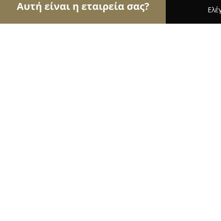
Αυτή είναι η εταιρεία σας?
Ελέ
Αετοί της υγείας
Οδοντίατροι, Ψυχίατροι, Διατρ
Μάνος Αδράμης Φυσικοθεραπεία
9.5
(63)
Περιστέρι, Εθνικής Αντιστάσεως 138
Εμφάνιση αριθμού τηλεφώνου