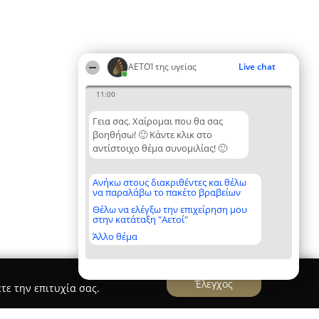
ΑΕΤΟΊ της υγείας
Live chat
11:00
Γεια σας. Χαίρομαι που θα σας
βοηθήσω! 🙂 Κάντε κλικ στο
αντίστοιχο θέμα συνομιλίας! 🙂
Ανήκω στους διακριθέντες και θέλω
να παραλάβω το πακέτο βραβείων
Θέλω να ελέγξω την επιχείρηση μου
στην κατάταξη "Αετοί"
Άλλο θέμα
Έλεγχος
τε την επιτυχία σας.