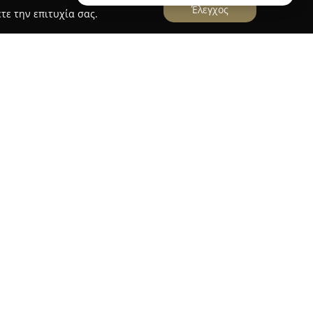
Έλεγχος
τε την επιτυχία σας.
κας
βρίσκεται στην οδό Ηρώων Πολυτεχνείου 9
σημαντικό σημείο αναφοράς για τις υγειονομικές
θρώπων της περιοχής. Με σταθερή και
δο της υγείας, το φαρμακείο έχει χτίσει φήμη
αθέτοντας μια φροντισμένη συλλογή
λλυντικών και παραφαρμακευτικών ειδών.
ίζει για την επαγγελματική της στάση και την
μικευμένων λύσεων, προσφέροντας παράλληλα
πισκέπτη. Οι πελάτες εκδηλώνουν έντονη
ιμώντας την αμεσότητα και την ευγένεια της