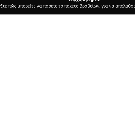
γξτε πώς μπορείτε να πάρετε το πακέτο βραβείων, για να απολαύσε
ροφολόγοι - Νέα Πεντέλη
Στεργιος κουτικας
Σχετικά με την εταιρεία:
Το φαρμακείο
Στέργιος Κουτί
στη Νέα Πεντέλη και αποτελεί 
και ευεξιακές ανάγκες των αν
μακρόχρονη παρουσία στον κλά
ως αξιόπιστος συνεργάτης, δι
φαρμακευτικών προϊόντων, κα
ΤΕΛΗ
Η ομάδα του φαρμακείου ξεχωρ
αφοσίωση στην εύρεση εξατο
χρήσιμες συμβουλές σε κάθε ε
εμπιστοσύνη και σεβασμό, εκτ