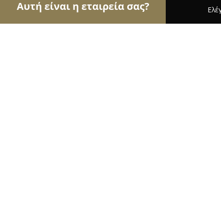
Αυτή είναι η εταιρεία σας?
Ελέ
Αετοί της υγείας
Οδοντίατροι, Ψυχίατροι, Διατ
Στεργιος κουτικας
8
(15)
Νέα Πεντέλη, ΗΡΩΩΝ ΠΟΛΥΤΕΧΝΕΙΟΥ 9 ΝΕΑ ΠΕΝ
Εμφάνιση αριθμού τηλεφώνου