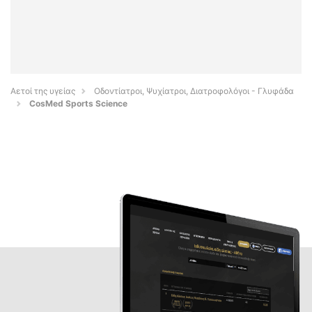
Αετοί της υγείας
Οδοντίατροι, Ψυχίατροι, Διατροφολόγοι - Γλυφάδα
CosMed Sports Science