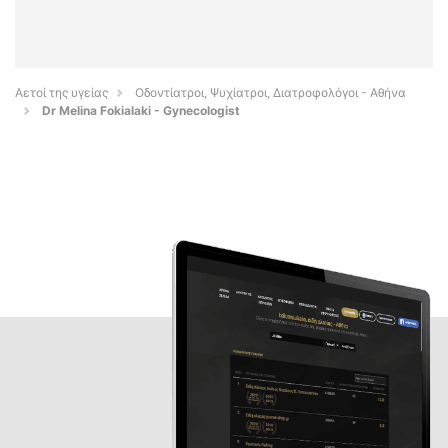
Αετοί της υγείας
Οδοντίατροι, Ψυχίατροι, Διατροφολόγοι - Αθήνα
Dr Melina Fokialaki - Gynecologist