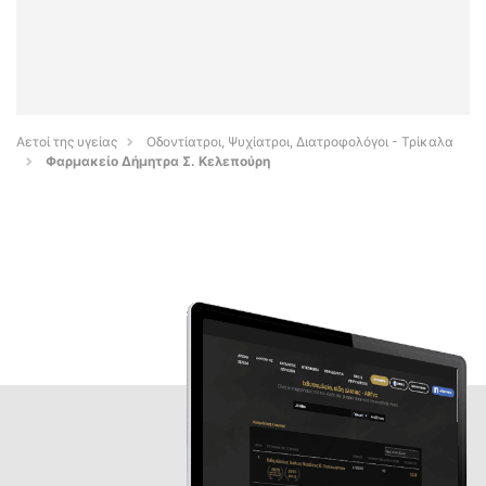
Αετοί της υγείας
Οδοντίατροι, Ψυχίατροι, Διατροφολόγοι - Τρίκαλα
Φαρμακείο Δήμητρα Σ. Κελεπούρη