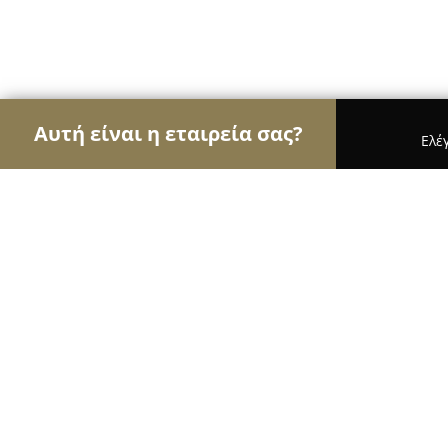
Αυτή είναι η εταιρεία σας?
Ελέ
Αετοί της υγείας
Οδοντίατροι, Ψυχίατροι, Διατρ
Φαρμακείο Μαμαλούκας Κόρινθος