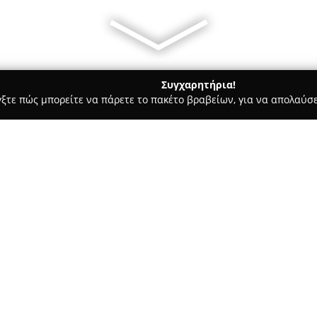
Συγχαρητήρια!
γξτε πώς μπορείτε να πάρετε το πακέτο βραβείων, για να απολαύσε
οφολόγοι - Κορινθοσ
Φαρμακείο Μαμαλούκας Κόρινθος
Σχετικά με την εταιρεία:
Φαρμακείο Μαμαλούκας
αποτ
στην Κόρινθο, με έτος ίδρυσης
Πυλαρινού 49 και καταλαμβάνε
πελάτες του πλήρη γκάμα προϊ
Δείτε περισσότερα >>
Το ισόγειο του φαρμακείου εξυ