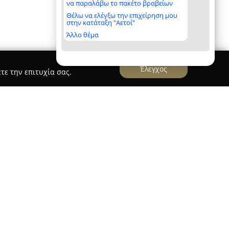
να παραλάβω το πακέτο βραβείων
Θέλω να ελέγξω την επιχείρηση μου
στην κατάταξη "Αετοί"
Άλλο θέμα
Έλεγχος
τε την επιτυχία σας.
ελεί ένα σύγχρονο κέντρο υγείας και ομορφιάς
 τον Μάιο του 1980. Βρίσκεται στην οδό
ι τέσσερα επίπεδα, προσφέροντας στους
όντων και εξειδικευμένων υπηρεσιών.
πηρετεί με φαρμακευτικά είδη, ομοιοπαθητικά,