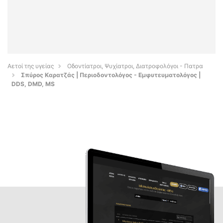
Αετοί της υγείας
Οδοντίατροι, Ψυχίατροι, Διατροφολόγοι - Πατρα
Σπύρος Καρατζάς | Περιοδοντολόγος - Εμφυτευματολόγος |
DDS, DMD, MS