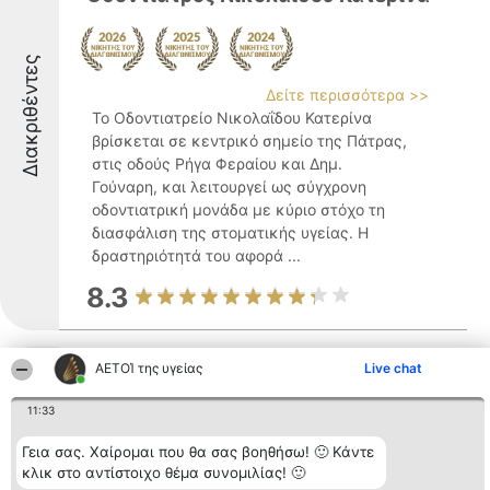
Διακριθέντες
Δείτε περισσότερα >>
Το Οδοντιατρείο Νικολαΐδου Κατερίνα
βρίσκεται σε κεντρικό σημείο της Πάτρας,
στις οδούς Ρήγα Φεραίου και Δημ.
Γούναρη, και λειτουργεί ως σύγχρονη
οδοντιατρική μονάδα με κύριο στόχο τη
διασφάλιση της στοματικής υγείας. Η
δραστηριότητά του αφορά ...
8.3
ΑΕΤΟΊ της υγείας
Live chat
Συναίσθηση Πάτρας-Κέντρο
Ειδικών Θεραπειών
11:33
Γεια σας. Χαίρομαι που θα σας βοηθήσω! 🙂 Κάντε
κλικ στο αντίστοιχο θέμα συνομιλίας! 🙂
Το κέντρο Συναίσθηση Πάτρας-Κέντρο