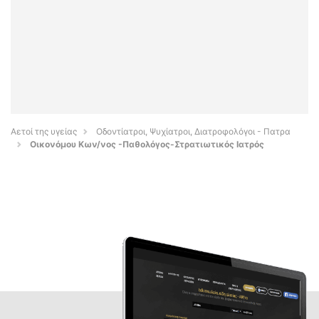
Αετοί της υγείας
Οδοντίατροι, Ψυχίατροι, Διατροφολόγοι - Πατρα
Οικονόμου Κων/νος -Παθολόγος-Στρατιωτικός Ιατρός