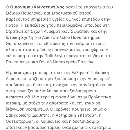
Ο
Οικονόμου Κωνσταντίνος
ασκεί το επάγγελμα του
Ειδικού Παθολόγου και Στρατιωτικού Ιατρού,
παρέχοντας υπηρεσίες υγείας υψηλού επιπέδου στην
Πάτρα. Η εκπαίδευσή του περιλαμβάνει σπουδές στη
Στρατιωτική Σχολή Αξιωματικών Σωμάτων και στην
Ιατρική Σχολή του Αριστοτελείου Πανεπιστημίου
Θεσσαλονίκης, τοποθετώντας τον ανάμεσα στους
πλέον καταρτισμένους επαγγελματίες του χώρου. Η
ειδίκευσή του στην Παθολογία πραγματοποιήθηκε στο
Πανεπιστημιακό Γενικό Νοσοκομείο Πατρών.
Η μακρόχρονη εμπειρία του στην Ελληνική Πολεμική
Αεροπορία, μαζί με την εξειδίκευση στην Αεροπορική
και Διαστημική Ιατρική, ενισχύει την ικανότητά του να
αντιμετωπίζει πολύπλευρα και εξειδικευμένα
περιστατικά. Ιδιαίτερη έμφαση δίνει στην Προληπτική
Ιατρική, με στόχο την αποτροπή και την έγκαιρη
διάγνωση νοσημάτων. Οι χρόνιες παθήσεις, όπως ο
Σακχαρώδης Διαβήτης, η Αρτηριακή Υπέρταση, η
Οστεοπόρωση, οι λοιμώξεις και η δυσλιπιδαιμία,
αποτελούν βασικούς τομείς ενασχόλησης στο ιατρείο