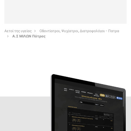
Αετοί της υγείας
Οδοντίατροι, Ψυχίατροι, Διατροφολόγοι - Πατρα
Α.Σ ΜΙΛΩΝ Πάτρας