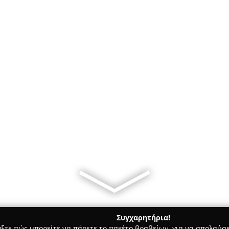
Συγχαρητήρια!
γξτε πώς μπορείτε να πάρετε το πακέτο βραβείων, για να απολαύσε