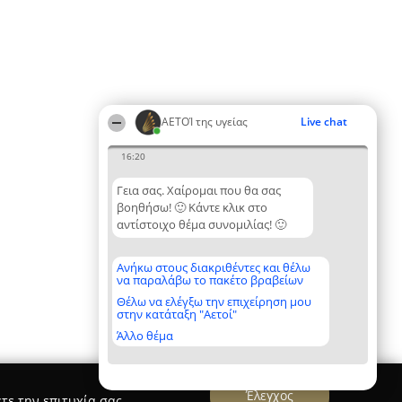
ΑΕΤΟΊ της υγείας
Live chat
16:20
Γεια σας. Χαίρομαι που θα σας
βοηθήσω! 🙂 Κάντε κλικ στο
αντίστοιχο θέμα συνομιλίας! 🙂
Ανήκω στους διακριθέντες και θέλω
να παραλάβω το πακέτο βραβείων
Θέλω να ελέγξω την επιχείρηση μου
στην κατάταξη "Αετοί"
Άλλο θέμα
Έλεγχος
τε την επιτυχία σας.