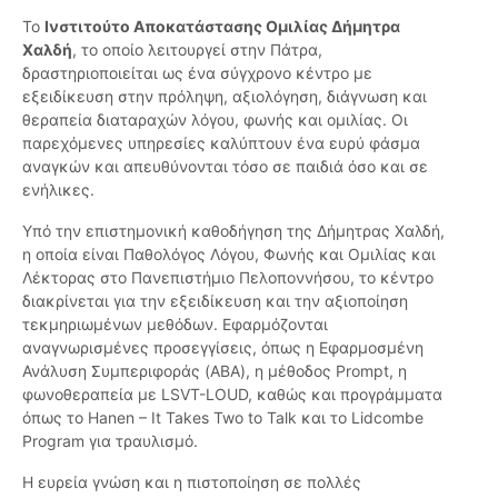
Το
Ινστιτούτο Αποκατάστασης Ομιλίας Δήμητρα
Χαλδή
, το οποίο λειτουργεί στην Πάτρα,
δραστηριοποιείται ως ένα σύγχρονο κέντρο με
εξειδίκευση στην πρόληψη, αξιολόγηση, διάγνωση και
θεραπεία διαταραχών λόγου, φωνής και ομιλίας. Οι
παρεχόμενες υπηρεσίες καλύπτουν ένα ευρύ φάσμα
αναγκών και απευθύνονται τόσο σε παιδιά όσο και σε
ενήλικες.
Υπό την επιστημονική καθοδήγηση της Δήμητρας Χαλδή,
η οποία είναι Παθολόγος Λόγου, Φωνής και Ομιλίας και
Λέκτορας στο Πανεπιστήμιο Πελοποννήσου, το κέντρο
διακρίνεται για την εξειδίκευση και την αξιοποίηση
τεκμηριωμένων μεθόδων. Εφαρμόζονται
αναγνωρισμένες προσεγγίσεις, όπως η Εφαρμοσμένη
Ανάλυση Συμπεριφοράς (ABA), η μέθοδος Prompt, η
φωνοθεραπεία με LSVT-LOUD, καθώς και προγράμματα
όπως το Hanen – It Takes Two to Talk και το Lidcombe
Program για τραυλισμό.
Η ευρεία γνώση και η πιστοποίηση σε πολλές